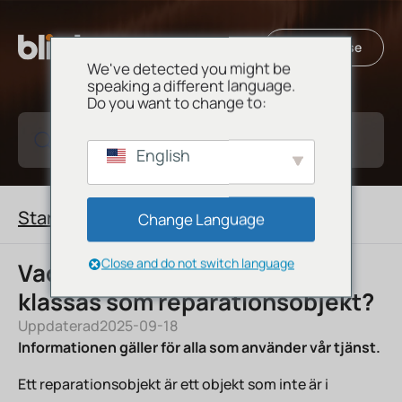
SE
Till Blinto.se
We've detected you might be
EN
speaking a different language.
Do you want to change to:
Sök bland våra hjälpartiklar
English
Start
/
Lägga bud
Change Language
Close and do not switch language
Vad innebär det att ett objekt
klassas som reparationsobjekt?
Uppdaterad
2025-09-18
Informationen gäller för alla som använder vår tjänst.
Ett reparationsobjekt är ett objekt som inte är i