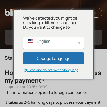
SE
Till Blinto.se
We've detected you might be
EN
speaking a different language.
Do you want to change to:
Sök bland våra hjälpartiklar
English
Start
/
Finansiering & betalning
Change Language
Close and do not switch language
How long does it take to process
my payment?
Uppdaterad
2025-10-09
This information applies to foreign companies.
It takes us 2–5 banking days to process your payment